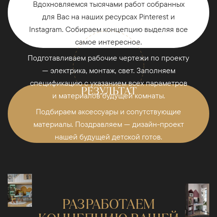
Вдохновляемся тысячами работ собранных
для Вас на наших ресурсах Pinterest и
Instagram. Собираем концепцию выделяя все
СПЕЦИФИКАЦИИ
самое интересное.
Подготавливаем рабочие чертежи по проекту
— электрика, монтаж, свет. Заполняем
спецификацию с указанием всех параметров
РЕЗУЛЬТАТ
и материалов будущей комнаты.
Подбираем аксессуары и сопутствующие
материалы. Поздравляем — дизайн-проект
нашей будущей детской готов.
РАЗРАБОТАЕМ