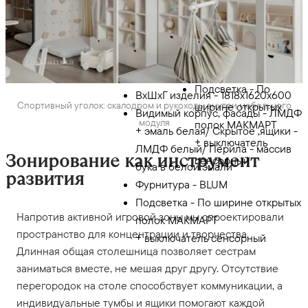
ЛМДФ белый
×
Фурнитура - BLUM,
Лестница-стеллаж
открывание фасадов
369 796 ₽
Tip-On/ручка -вырез
Подсветка - По
ВхШхГ изделия - 1818х1620х600
Спортивный уголок: скалодром и рукоходы внутри мебельного
ширине открытых
Видимый корпус, фасады - ЛМДФ
модуля
полок МАКМАРТ
+ эмаль белая/ Скрытое ,ящики -
+ выключатель
ЛМДФ белый/ Перила - массив
Зонирование как инструмент
сенсорный
бука в белой эмали
развития
Фурнитура - BLUM
Подсветка - По ширине открытых
Напротив активной игровой зоны мы спроектировали
полок МАКМАРТ
пространство для концентрации и творчества.
+ выключатель сенсорный
Длинная общая столешница позволяет сестрам
заниматься вместе, не мешая друг другу. Отсутствие
перегородок на столе способствует коммуникации, а
индивидуальные тумбы и ящики помогают каждой