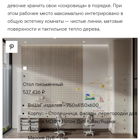
девочке хранить свои «сокровища» в порядке. При
этом рабочее место максимально интегрировано в
общую эстетику комнаты — чистые линии, матовые
поверхности и тактильное тепло дерева.
×
Стол письменный
537 436 ₽
ВхШхГ изделия - 750х4150х600
Корпус - Столешница, фасады ,перегородки для
ящиков МДФ + Шпон Дуб + Лак/Ящики
ЛДСП EGGER/Опора
Массив Дуб + Лак