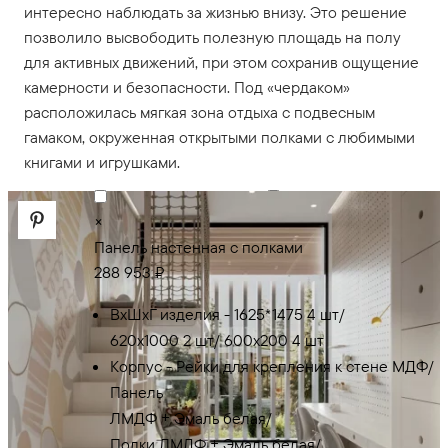
интересно наблюдать за жизнью внизу. Это решение
позволило высвободить полезную площадь на полу
для активных движений, при этом сохранив ощущение
камерности и безопасности. Под «чердаком»
расположилась мягкая зона отдыха с подвесным
гамаком, окруженная открытыми полками с любимыми
книгами и игрушками.
×
×
Панель настенная с полками
Кровать-чердак
288 953 ₽
640 142 ₽
ВхШхГ изделия - 1625*1475 4 шт/
ВхШхГ изделия -
620х1000 2 шт/ 600х200 4 шт
4000х2220х1270
Корпус - Рейки для крепления к стене МДФ/
Корпус - стоевые,
Панель
обвязка массив бука
ЛМДФ + Эмаль белая/
+ эмаль белая/дно 2
Полки ЛМДФ + Эмаль белая/
яруса - ЛМДФ +