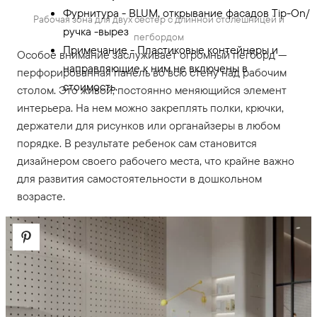
Фурнитура - BLUM, открывание фасадов Tip-On/
Рабочая зона для двух сестер с длинной столешницей и
ручка -вырез
пегбордом
Примечание - Пластиковые контейнеры и
Особое внимание заслуживает огромный пегборд —
направляющие к ним не включены в
перфорированная панель во всю стену над рабочим
стоимость.
столом. Это живой, постоянно меняющийся элемент
интерьера. На нем можно закреплять полки, крючки,
держатели для рисунков или органайзеры в любом
порядке. В результате ребенок сам становится
дизайнером своего рабочего места, что крайне важно
для развития самостоятельности в дошкольном
возрасте.