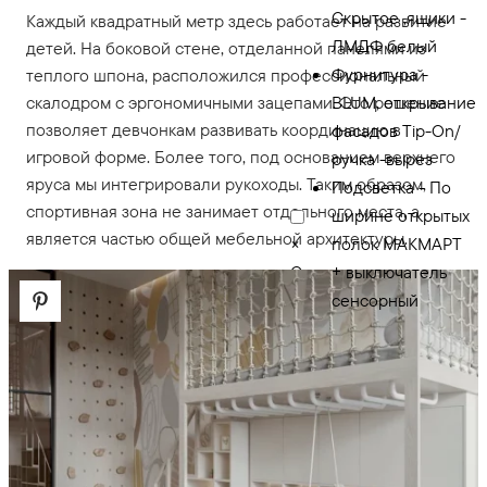
Скрытое ,ящики -
Каждый квадратный метр здесь работает на развитие
ЛМДФ белый
детей. На боковой стене, отделанной панелями из
Фурнитура -
теплого шпона, расположился профессиональный
BLUM, открывание
скалодром с эргономичными зацепами. Это решение
позволяет девчонкам развивать координацию в
фасадов Tip-On/
игровой форме. Более того, под основанием верхнего
ручка -вырез
яруса мы интегрировали рукоходы. Таким образом,
Подсветка - По
спортивная зона не занимает отдельного места, а
ширине открытых
является частью общей мебельной архитектуры.
полок МАКМАРТ
×
Стеллаж под кроватью
+ выключатель
327 329 ₽
сенсорный
ВхШхГ изделия -
1970х2020х350
Видимый корпус,
фасады - ЛМДФ +
эмаль белая/
Скрытое ,ящики -