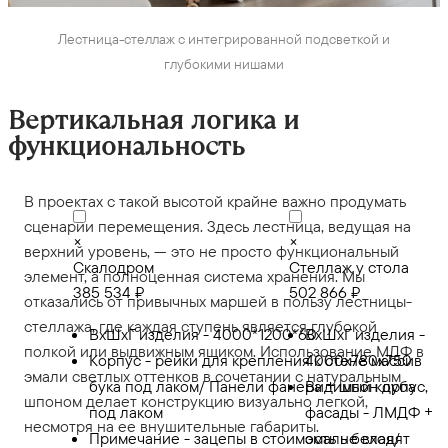
Лестница-стеллаж с интегрированной подсветкой и
глубокими нишами
Вертикальная логика и
функциональность
В проектах с такой высотой крайне важно продумать
сценарии перемещения. Здесь лестница, ведущая на
×
×
верхний уровень, — это не просто функциональный
Скалодром
Стеллаж у стола
элемент, а полноценная система хранения. Мы
385 534 ₽
502 866 ₽
отказались от привычных маршей в пользу лестницы-
стеллажа, где каждая ступень является глубокой
ВхШхГ изделия - 4000*1200*60
ВхШхГ изделия -
полкой или выдвижным ящиком. Использование МДФ в
Корпус - рейки для крепления к стене массив
4000х780х750
эмали светлых оттенков в сочетании с натуральным
бука под лаком/ Панели фанера + шпон дуба
Видимый корпус,
шпоном делает конструкцию визуально легкой,
под лаком
фасады - ЛМДФ +
несмотря на ее внушительные габариты.
Примечание - зацепы в стоимость не входят
эмаль белая/