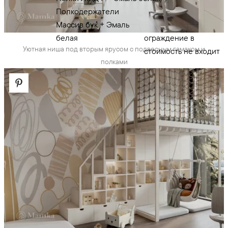
Полкодержатели
эмаль белая
Массив бук + Эмаль
Примечание - сетка
белая
ограждение в
Уютная ниша под вторым ярусом с подвесным гамаком и
стоимость не входит
полками