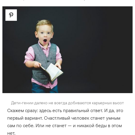
Дети-гении далеко не всегда добиваются карьерных высот
Скажем сразу: здесь есть правильный ответ. И да, это
первый вариант. Счастливый человек станет умным
сам по себе. Или не станет — и никакой беды в этом
нет.