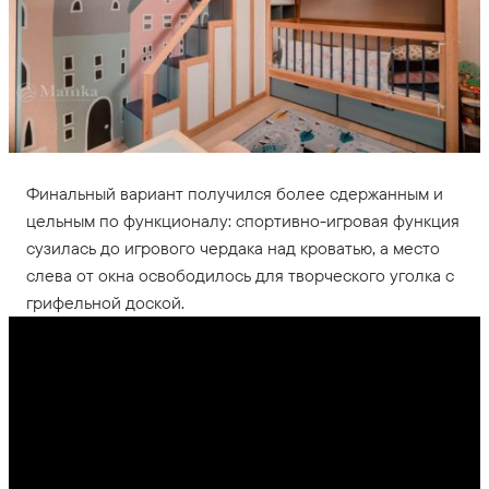
Финальный вариант получился более сдержанным и
цельным по функционалу: спортивно-игровая функция
сузилась до игрового чердака над кроватью, а место
слева от окна освободилось для творческого уголка с
грифельной доской.