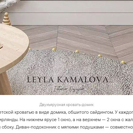
Двухъярусная кровать-домик
детской кроватью в виде домика, обшитого сайдингом. У каждо
рлянды. На нижнем ярусе 1 окно, а на верхнем — 2 окна с ж
 сбоку. Диван-подоконник с мягкими подушками — совместное