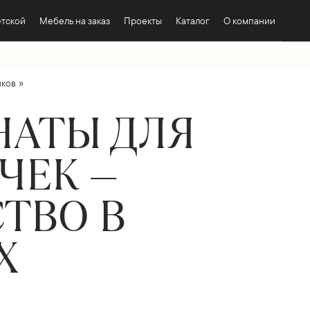
етской
Мебель на заказ
Проекты
Каталог
О компании
»
иков
НАТЫ ДЛЯ
ЧЕК —
ТВО В
Х