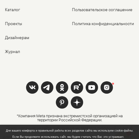
Каталог
Пользовательское соглашение
Проекты
Политика конфиденциальности
Дизайнерам
Журнал
*Компания Meta признана экстремистской организацией на
территории Российской Федерации.
Представленная на сайте информация не является публичной офертой
Для вашего комфорта и правильной работы всех разделов сайта мы используем cookie-файлы.
1
©2016-
2026
, Mamka — фабрика детской мебели
Если Вы продолжите использовать сайт, мы будем считать что Вас это устраивает.