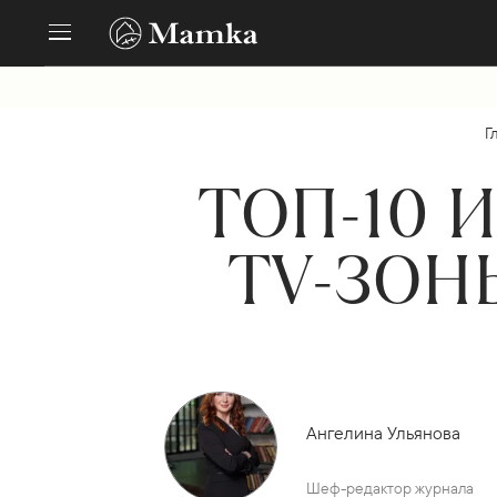
Г
ТОП-10 
TV-ЗОН
Ангелина Ульянова
Шеф-редактор журнала