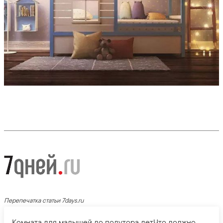
Перепечатка статьи 7days.ru
Комната для малышей до полутора летЧто должно