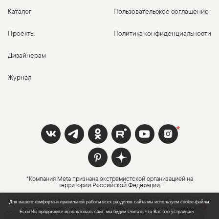
Каталог
Пользовательское соглашение
Проекты
Политика конфиденциальности
Дизайнерам
Журнал
*Компания Meta признана экстремистской организацией на
территории Российской Федерации.
Представленная на сайте информация не является публичной офертой
Для вашего комфорта и правильной работы всех разделов сайта мы используем cookie-файлы.
1
©2016-
2026
, Mamka — фабрика детской мебели
Если Вы продолжите использовать сайт, мы будем считать что Вас это устраивает.