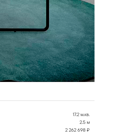
17.2 м.кв.
2.5 м
2 262 698 ₽