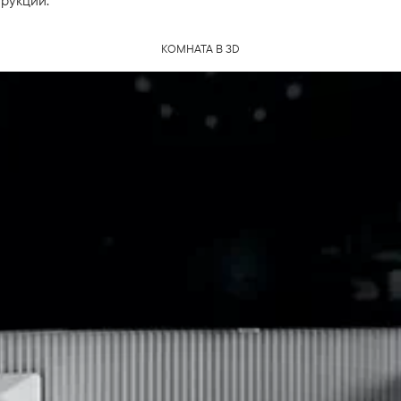
трукций.
КОМНАТА В 3D