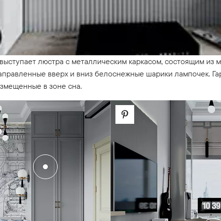
ыступает люстра с металлическим каркасом, состоящим из м
аправленные вверх и вниз белоснежные шарики лампочек. Га
азмещенные в зоне сна.