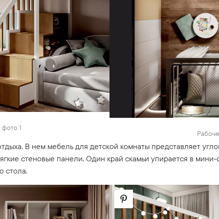
 фото 1
Рабоче
тдыха. В нем мебель для детской комнаты представляет угл
ягкие стеновые панели. Один край скамьи упирается в мини-
о стола.