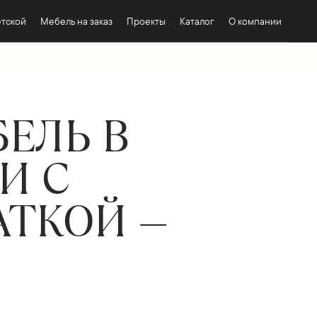
етской
Мебель на заказ
Проекты
Каталог
О компании
ЕЛЬ В
И С
АТКОЙ —