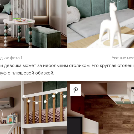
тдыха фото 1
Уютные мест
бби девочка может за небольшим столиком. Его круглая стол
пуф с плюшевой обивкой.