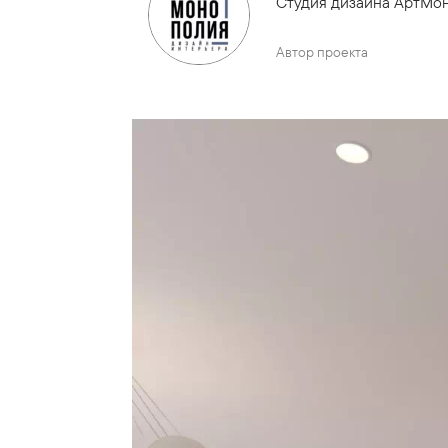
Студия дизайна АртМо
Автор проекта