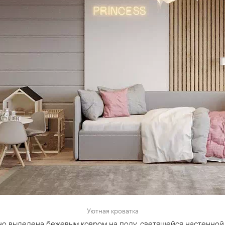
Уютная кроватка
но выделена бежевым ковром на полу, светящейся настенной