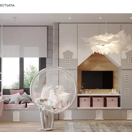
астьем.