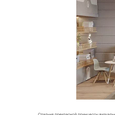
Спальня прекрасной принцессы визуаль