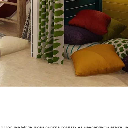
р Полина Модникова смогла создать на мансардном этаже ча