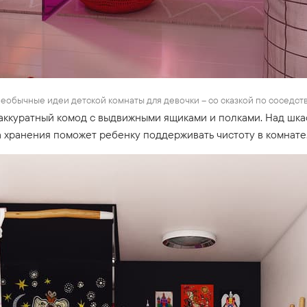
еобычные идеи детской комнаты для девочки – со сказкой по соседст
аккуратный комод с выдвижными ящиками и полками. Над шк
 хранения поможет ребенку поддерживать чистоту в комнате