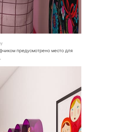
ву
афчиком предусмотрено место для
.