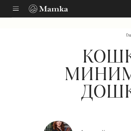
Гл
КОШК
МИНИМ
ДОШК