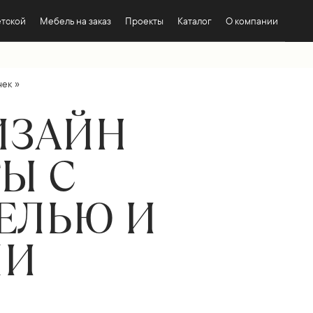
етской
Мебель на заказ
Проекты
Каталог
О компании
»
чек
ИЗАЙН
Ы С
ЕЛЬЮ И
МИ