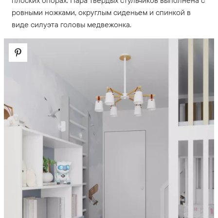
плоских опорах. Пара твердых стульчиков выполнена с
ровными ножками, округлым сиденьем и спинкой в
виде силуэта головы медвежонка.