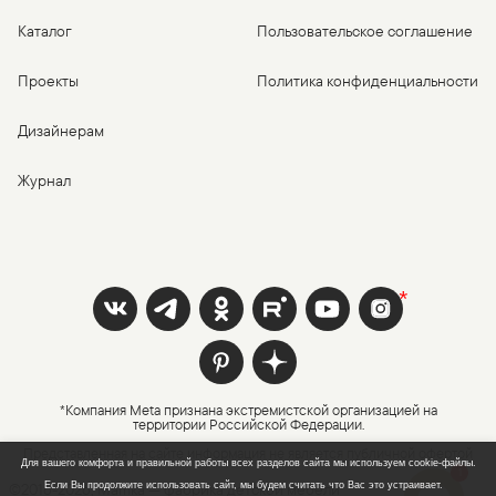
Каталог
Пользовательское соглашение
Проекты
Политика конфиденциальности
Дизайнерам
Журнал
*Компания Meta признана экстремистской организацией на
территории Российской Федерации.
Представленная на сайте информация не является публичной офертой
Для вашего комфорта и правильной работы всех разделов сайта мы используем cookie-файлы.
1
©2016-
2026
, Mamka — фабрика детской мебели
Если Вы продолжите использовать сайт, мы будем считать что Вас это устраивает.